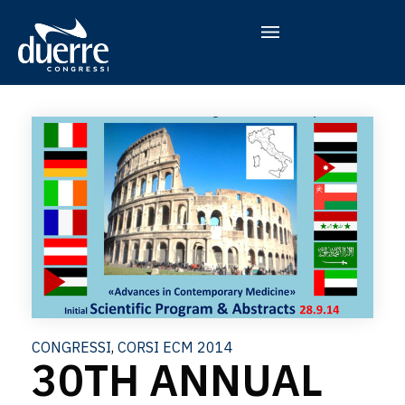
CONGRESSI E CORSI ECM
MODELLO EX D.L.GS. 231/01
CONGRESSI
,
CORSI ECM 2014
30TH ANNUAL