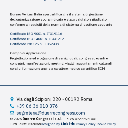
Bureau Veritas Italia spa certifica che il sistema di gestione
dell’organizzazione sopra indicata è stato valutato e giudicato
conforme ai requisiti della norma di sistema di gestione seguente
Certificato ISO 9001 n. IT319116
Certificato ISO 14001 n. IT331212
Certificato Pdr 125 n. IT352439
Campo di Applicazione
Progettazione ed erogazione di servizi quali: congressi, eventi e
convegni, manifestazioni, meeting, viaggi, appuntamenti culturali,
corsi di formazione anche a carattere medico scientifico ECM
Via degli Scipioni, 220 - 00192 Roma
+39 06 36 010 376
segreteria@duerrecongressi.com
© 2026
Duerre Congressi s.r.l.
- P.IVA 07277571001
Tutti i diritti riservati
Designed by
Link itb
Privacy Policy
Cookie Policy