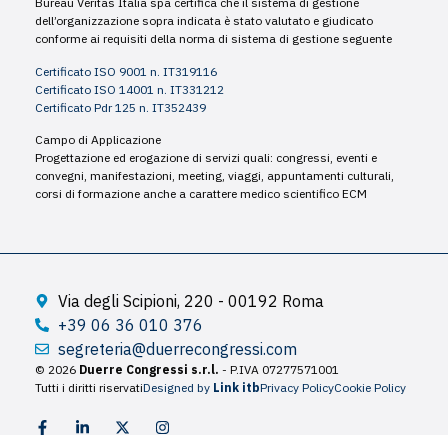
Bureau Veritas Italia spa certifica che il sistema di gestione
dell’organizzazione sopra indicata è stato valutato e giudicato
conforme ai requisiti della norma di sistema di gestione seguente
Certificato ISO 9001 n. IT319116
Certificato ISO 14001 n. IT331212
Certificato Pdr 125 n. IT352439
Campo di Applicazione
Progettazione ed erogazione di servizi quali: congressi, eventi e
convegni, manifestazioni, meeting, viaggi, appuntamenti culturali,
corsi di formazione anche a carattere medico scientifico ECM
Via degli Scipioni, 220 - 00192 Roma
+39 06 36 010 376
segreteria@duerrecongressi.com
© 2026
Duerre Congressi s.r.l.
- P.IVA 07277571001
Tutti i diritti riservati
Designed by
Link itb
Privacy Policy
Cookie Policy