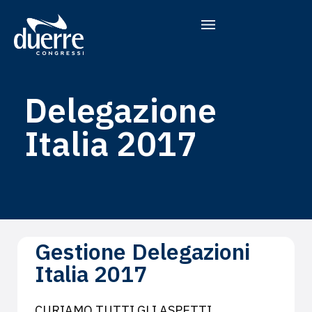
CONGRESSI E CORSI ECM
MODELLO EX D.L.GS. 231/01
Delegazione
Italia 2017
Gestione Delegazioni
Italia 2017
CURIAMO TUTTI GLI ASPETTI