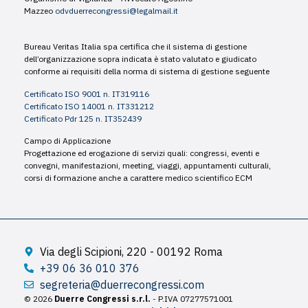
Mazzeo
odvduerrecongressi@legalmail.it
Bureau Veritas Italia spa certifica che il sistema di gestione
dell’organizzazione sopra indicata è stato valutato e giudicato
conforme ai requisiti della norma di sistema di gestione seguente
Certificato ISO 9001 n. IT319116
Certificato ISO 14001 n. IT331212
Certificato Pdr 125 n. IT352439
Campo di Applicazione
Progettazione ed erogazione di servizi quali: congressi, eventi e
convegni, manifestazioni, meeting, viaggi, appuntamenti culturali,
corsi di formazione anche a carattere medico scientifico ECM
Via degli Scipioni, 220 - 00192 Roma
+39 06 36 010 376
segreteria@duerrecongressi.com
© 2026
Duerre Congressi s.r.l.
- P.IVA 07277571001