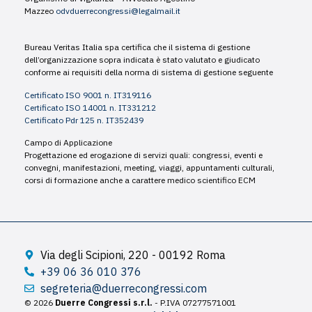
Mazzeo
odvduerrecongressi@legalmail.it
Bureau Veritas Italia spa certifica che il sistema di gestione
dell’organizzazione sopra indicata è stato valutato e giudicato
conforme ai requisiti della norma di sistema di gestione seguente
Certificato ISO 9001 n. IT319116
Certificato ISO 14001 n. IT331212
Certificato Pdr 125 n. IT352439
Campo di Applicazione
Progettazione ed erogazione di servizi quali: congressi, eventi e
convegni, manifestazioni, meeting, viaggi, appuntamenti culturali,
corsi di formazione anche a carattere medico scientifico ECM
Via degli Scipioni, 220 - 00192 Roma
+39 06 36 010 376
segreteria@duerrecongressi.com
© 2026
Duerre Congressi s.r.l.
- P.IVA 07277571001