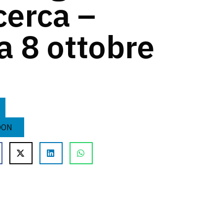
icerca –
a 8 ottobre
OON