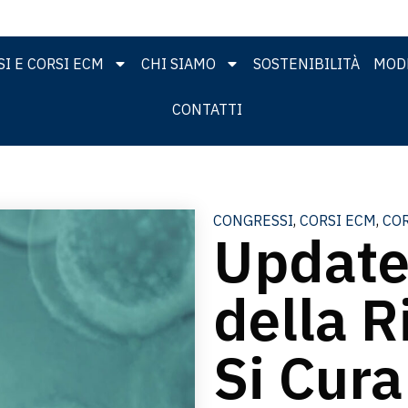
I E CORSI ECM
CHI SIAMO
SOSTENIBILITÀ
MODE
CONTATTI
CONGRESSI
,
CORSI ECM
,
COR
Update
della R
Si Cura