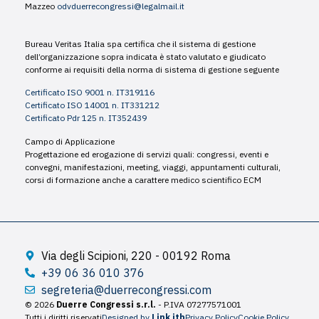
Mazzeo
odvduerrecongressi@legalmail.it
Bureau Veritas Italia spa certifica che il sistema di gestione
dell’organizzazione sopra indicata è stato valutato e giudicato
conforme ai requisiti della norma di sistema di gestione seguente
Certificato ISO 9001 n. IT319116
Certificato ISO 14001 n. IT331212
Certificato Pdr 125 n. IT352439
Campo di Applicazione
Progettazione ed erogazione di servizi quali: congressi, eventi e
convegni, manifestazioni, meeting, viaggi, appuntamenti culturali,
corsi di formazione anche a carattere medico scientifico ECM
Via degli Scipioni, 220 - 00192 Roma
+39 06 36 010 376
segreteria@duerrecongressi.com
© 2026
Duerre Congressi s.r.l.
- P.IVA 07277571001
Tutti i diritti riservati
Designed by
Link itb
Privacy Policy
Cookie Policy